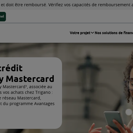
édit vous engage et doit être remboursé. Vérifiez
Votre espace personnel
arte de crédit
ance Cpay Mastercard
igano Finance Cpay Mastercard¹, associée au
pouvez régler tous vos achats chez Trigano :
payer dans tout le réseau Mastercard,