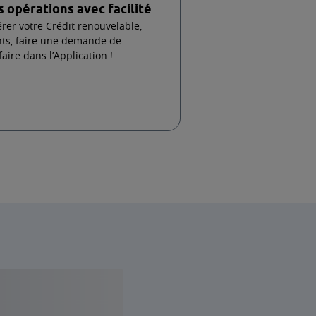
Vous pouvez vous faire plaisir avec
programme Avantages Cpay
Avantages immédiats, offres de remboursem
Carte Cpay, vous allez en profiter !