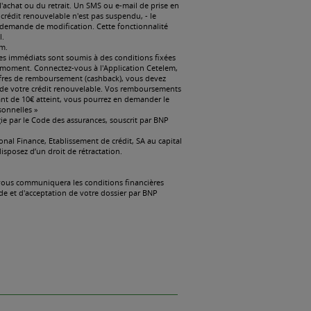
y Mastercard.pdf
df