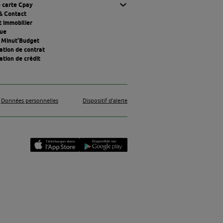
 carte Cetelem Cpay Mastercard.pdf
 Cpay Mastercard.pdf
édit renouvelable de BNP Paribas Personal Finance. Paiements au 
és au comptant, selon le mode de paiement comptant en cours sur vo
vigueur de votre contrat, au moment de l’achat et, en cas de paie
ect des conditions contractuelles et règlementaires.
enouvelable. Les retraits sont plafonnés à 300 € par jour et 600 € 
e euro sont gratuits. Tarification maximum par retrait hors zone eu
t du retrait en guichet.
ite du remboursement mensuel minimum obligatoire prévu.
at minimum de 100€ chez les commerçants acceptant ladite carte (
tomatiques de billets acceptant votre carte de crédit renouvelabl
lisation en fractionné ou utilisation en mensualité choisie), - d'u
 En effet, la fonctionnalité post paiement ne se déclenchera pas
rra éventuellement vous proposer de bénéficier d'une d'utilisatio
é choisie). Un message de type SMS ou e-mail permettant d'effectu