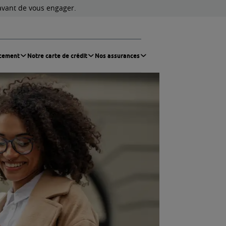
 vos capacités de remboursement avant de vous en
Votre projet
Nos solutions de financement
Notre cart