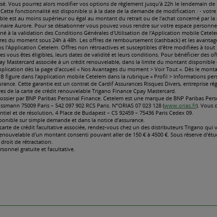
r la FAQ
tiles
le document,
urance de votre carte de crédit Trigano Finance Cpa
 de votre carte de crédit Trigano Finance Cpay Mastercard.p